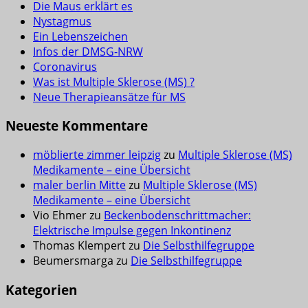
Die Maus erklärt es
Nystagmus
Ein Lebenszeichen
Infos der DMSG-NRW
Coronavirus
Was ist Multiple Sklerose (MS) ?
Neue Therapieansätze für MS
Neueste Kommentare
möblierte zimmer leipzig
zu
Multiple Sklerose (MS)
Medikamente – eine Übersicht
maler berlin Mitte
zu
Multiple Sklerose (MS)
Medikamente – eine Übersicht
Vio Ehmer
zu
Beckenbodenschrittmacher:
Elektrische Impulse gegen Inkontinenz
Thomas Klempert
zu
Die Selbsthilfegruppe
Beumersmarga
zu
Die Selbsthilfegruppe
Kategorien