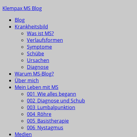
Skip
Klempax MS Blog
to
Blog
content
Infos, Fragen, Antworten für und von MSlern
Krankheitsbild
Was ist MS?
Verlaufsformen
Symptome
Schübe
Ursachen
Diagnose
Warum MS-Blog?
Über mich
Mein Leben mit MS
001_Wie alles begann
002_Diagnose und Schub
003_Lumbalpunktion
004_Röhre
005_Basistherapie
006_Nystagmus
Medien