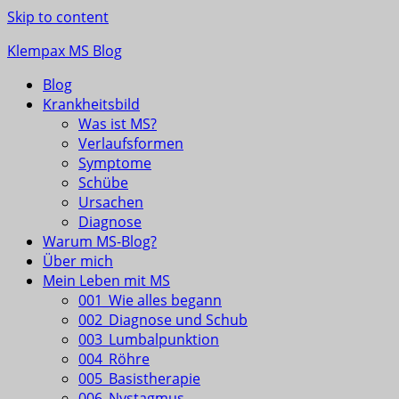
Skip to content
Klempax MS Blog
Blog
Infos, Fragen, Antworten für und von MSlern
Krankheitsbild
Was ist MS?
Verlaufsformen
Symptome
Schübe
Ursachen
Diagnose
Warum MS-Blog?
Über mich
Mein Leben mit MS
001_Wie alles begann
002_Diagnose und Schub
003_Lumbalpunktion
004_Röhre
005_Basistherapie
006_Nystagmus