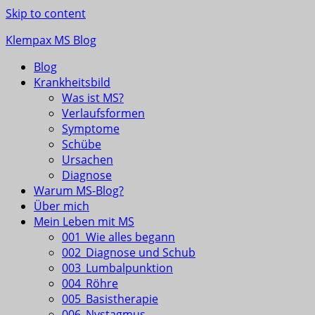
Skip to content
Klempax MS Blog
Blog
Infos, Fragen, Antworten für und von MSlern
Krankheitsbild
Was ist MS?
Verlaufsformen
Symptome
Schübe
Ursachen
Diagnose
Warum MS-Blog?
Über mich
Mein Leben mit MS
001_Wie alles begann
002_Diagnose und Schub
003_Lumbalpunktion
004_Röhre
005_Basistherapie
006_Nystagmus