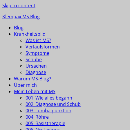
Skip to content
Klempax MS Blog
Blog
Infos, Fragen, Antworten für und von MSlern
Krankheitsbild
Was ist MS?
Verlaufsformen
Symptome
Schübe
Ursachen
Diagnose
Warum MS-Blog?
Über mich
Mein Leben mit MS
001_Wie alles begann
002_Diagnose und Schub
003_Lumbalpunktion
004_Röhre
005_Basistherapie
006_Nystagmus