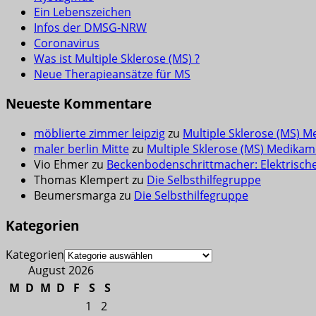
Ein Lebenszeichen
Infos der DMSG-NRW
Coronavirus
Was ist Multiple Sklerose (MS) ?
Neue Therapieansätze für MS
Neueste Kommentare
möblierte zimmer leipzig
zu
Multiple Sklerose (MS) M
maler berlin Mitte
zu
Multiple Sklerose (MS) Medikam
Vio Ehmer
zu
Beckenbodenschrittmacher: Elektrisch
Thomas Klempert
zu
Die Selbsthilfegruppe
Beumersmarga
zu
Die Selbsthilfegruppe
Kategorien
Kategorien
August 2026
M
D
M
D
F
S
S
1
2