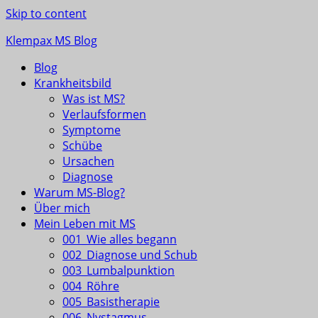
Skip to content
Klempax MS Blog
Blog
Infos, Fragen, Antworten für und von MSlern
Krankheitsbild
Was ist MS?
Verlaufsformen
Symptome
Schübe
Ursachen
Diagnose
Warum MS-Blog?
Über mich
Mein Leben mit MS
001_Wie alles begann
002_Diagnose und Schub
003_Lumbalpunktion
004_Röhre
005_Basistherapie
006_Nystagmus