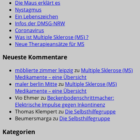
Die Maus erklärt es
Nystagmus
Ein Lebenszeichen
Infos der DMSG-NRW
Coronavirus
Was ist Multiple Sklerose (MS) ?
Neue Therapieansätze für MS
Neueste Kommentare
möblierte zimmer leipzig
zu
Multiple Sklerose (MS)
Medikamente – eine Übersicht
maler berlin Mitte
zu
Multiple Sklerose (MS)
Medikamente – eine Übersicht
Vio Ehmer
zu
Beckenbodenschrittmacher:
Elektrische Impulse gegen Inkontinenz
Thomas Klempert
zu
Die Selbsthilfegruppe
Beumersmarga
zu
Die Selbsthilfegruppe
Kategorien