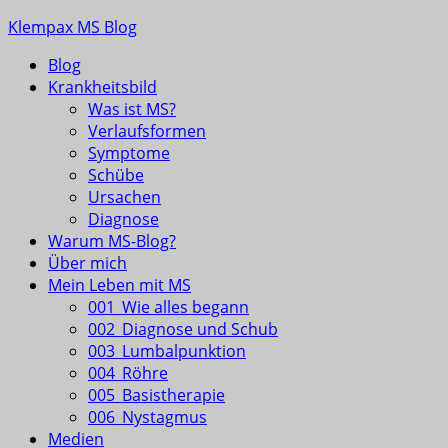
Skip
Klempax MS Blog
to
Blog
content
Infos, Fragen, Antworten für und von MSlern
Krankheitsbild
Was ist MS?
Verlaufsformen
Symptome
Schübe
Ursachen
Diagnose
Warum MS-Blog?
Über mich
Mein Leben mit MS
001_Wie alles begann
002_Diagnose und Schub
003_Lumbalpunktion
004_Röhre
005_Basistherapie
006_Nystagmus
Medien