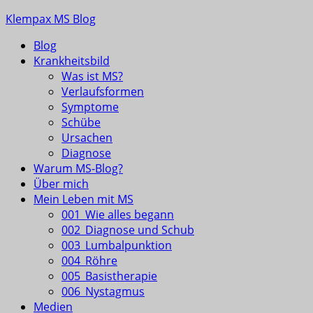
Skip
Klempax MS Blog
to
Blog
content
Infos, Fragen, Antworten für und von MSlern
Krankheitsbild
Was ist MS?
Verlaufsformen
Symptome
Schübe
Ursachen
Diagnose
Warum MS-Blog?
Über mich
Mein Leben mit MS
001_Wie alles begann
002_Diagnose und Schub
003_Lumbalpunktion
004_Röhre
005_Basistherapie
006_Nystagmus
Medien