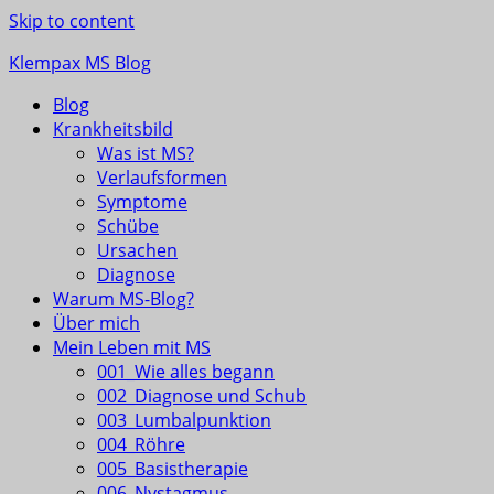
Skip to content
Klempax MS Blog
Blog
Infos, Fragen, Antworten für und von MSlern
Krankheitsbild
Was ist MS?
Verlaufsformen
Symptome
Schübe
Ursachen
Diagnose
Warum MS-Blog?
Über mich
Mein Leben mit MS
001_Wie alles begann
002_Diagnose und Schub
003_Lumbalpunktion
004_Röhre
005_Basistherapie
006_Nystagmus