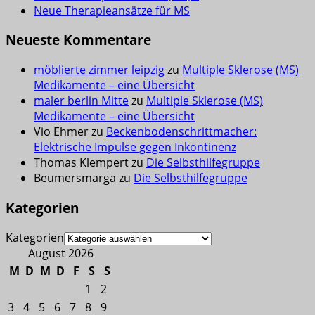
Neue Therapieansätze für MS
Neueste Kommentare
möblierte zimmer leipzig
zu
Multiple Sklerose (MS)
Medikamente – eine Übersicht
maler berlin Mitte
zu
Multiple Sklerose (MS)
Medikamente – eine Übersicht
Vio Ehmer
zu
Beckenbodenschrittmacher:
Elektrische Impulse gegen Inkontinenz
Thomas Klempert
zu
Die Selbsthilfegruppe
Beumersmarga
zu
Die Selbsthilfegruppe
Kategorien
Kategorien
August 2026
M
D
M
D
F
S
S
1
2
3
4
5
6
7
8
9