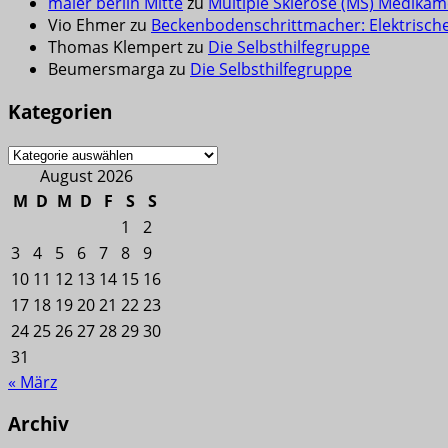
maler berlin Mitte
zu
Multiple Sklerose (MS) Medikam
Vio Ehmer
zu
Beckenbodenschrittmacher: Elektrisch
Thomas Klempert
zu
Die Selbsthilfegruppe
Beumersmarga
zu
Die Selbsthilfegruppe
Kategorien
Kategorien
August 2026
M
D
M
D
F
S
S
1
2
3
4
5
6
7
8
9
10
11
12
13
14
15
16
17
18
19
20
21
22
23
24
25
26
27
28
29
30
31
« März
Archiv