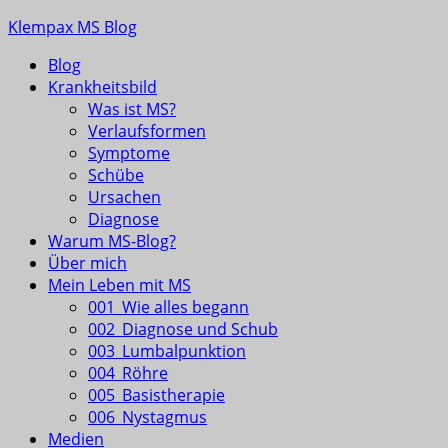
Skip
Klempax MS Blog
to
Blog
content
Infos, Fragen, Antworten für und von MSlern
Krankheitsbild
Was ist MS?
Verlaufsformen
Symptome
Schübe
Ursachen
Diagnose
Warum MS-Blog?
Über mich
Mein Leben mit MS
001_Wie alles begann
002_Diagnose und Schub
003_Lumbalpunktion
004_Röhre
005_Basistherapie
006_Nystagmus
Medien