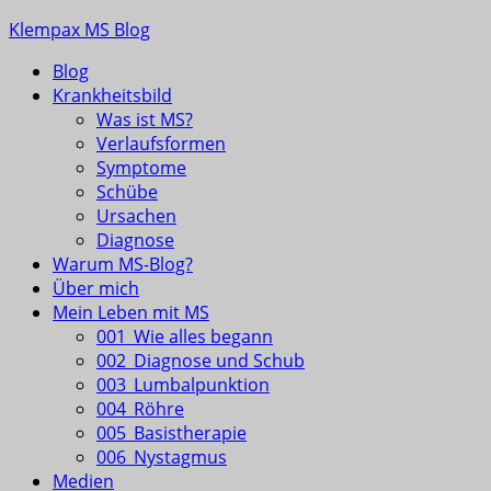
Skip
Klempax MS Blog
to
Blog
content
Infos, Fragen, Antworten für und von MSlern
Krankheitsbild
Was ist MS?
Verlaufsformen
Symptome
Schübe
Ursachen
Diagnose
Warum MS-Blog?
Über mich
Mein Leben mit MS
001_Wie alles begann
002_Diagnose und Schub
003_Lumbalpunktion
004_Röhre
005_Basistherapie
006_Nystagmus
Medien