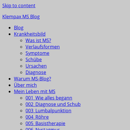
Skip to content
Klempax MS Blog
Blog
Infos, Fragen, Antworten für und von MSlern
Krankheitsbild
Was ist MS?
Verlaufsformen
Symptome
Schübe
Ursachen
Diagnose
Warum MS-Blog?
Über mich
Mein Leben mit MS
001_Wie alles begann
002_Diagnose und Schub
003_Lumbalpunktion
004_Röhre
005_Basistherapie
006_Nystagmus