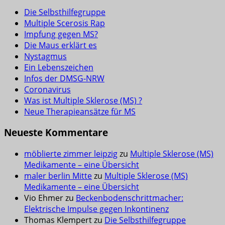
Die Selbsthilfegruppe
Multiple Scerosis Rap
Impfung gegen MS?
Die Maus erklärt es
Nystagmus
Ein Lebenszeichen
Infos der DMSG-NRW
Coronavirus
Was ist Multiple Sklerose (MS) ?
Neue Therapieansätze für MS
Neueste Kommentare
möblierte zimmer leipzig
zu
Multiple Sklerose (MS)
Medikamente – eine Übersicht
maler berlin Mitte
zu
Multiple Sklerose (MS)
Medikamente – eine Übersicht
Vio Ehmer
zu
Beckenbodenschrittmacher:
Elektrische Impulse gegen Inkontinenz
Thomas Klempert
zu
Die Selbsthilfegruppe