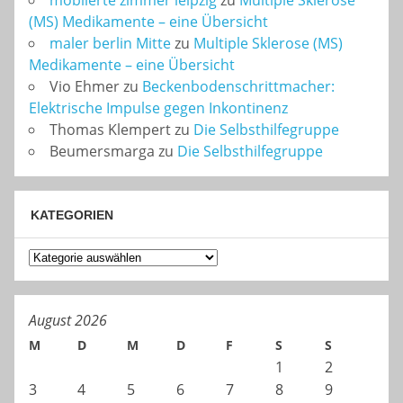
möblierte zimmer leipzig
zu
Multiple Sklerose
(MS) Medikamente – eine Übersicht
maler berlin Mitte
zu
Multiple Sklerose (MS)
Medikamente – eine Übersicht
Vio Ehmer
zu
Beckenbodenschrittmacher:
Elektrische Impulse gegen Inkontinenz
Thomas Klempert
zu
Die Selbsthilfegruppe
Beumersmarga
zu
Die Selbsthilfegruppe
KATEGORIEN
Kategorien
August 2026
M
D
M
D
F
S
S
1
2
3
4
5
6
7
8
9