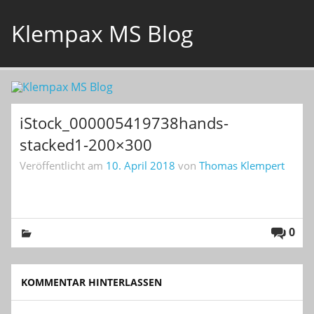
Skip
to
Klempax MS Blog
content
Infos, Fragen, Antworten für und von MSlern
iStock_000005419738hands-
stacked1-200×300
Veröffentlicht am
10. April 2018
von
Thomas Klempert
0
KOMMENTAR HINTERLASSEN