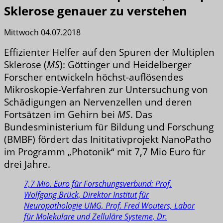
Sklerose genauer zu verstehen
Mittwoch 04.07.2018
Effizienter Helfer auf den Spuren der Multiplen
Sklerose (
MS
): Göttinger und Heidelberger
Forscher entwickeln höchst-auflösendes
Mikroskopie-Verfahren zur Untersuchung von
Schädigungen an Nervenzellen und deren
Fortsätzen im Gehirn bei
MS
. Das
Bundesministerium für Bildung und Forschung
(BMBF) fördert das Inititativprojekt NanoPatho
im Programm „Photonik“ mit 7,7 Mio Euro für
drei Jahre.
7,7 Mio. Euro für Forschungsverbund: Prof.
Wolfgang Brück, Direktor Institut für
Neuropathologie UMG, Prof. Fred Wouters, Labor
für Molekulare und Zelluläre Systeme, Dr.