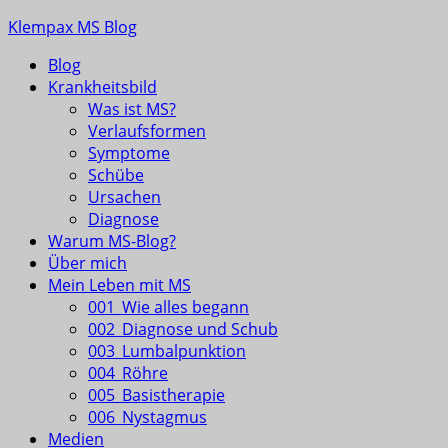
Skip
Klempax MS Blog
to
Blog
content
Infos, Fragen, Antworten für und von MSlern
Krankheitsbild
Was ist MS?
Verlaufsformen
Symptome
Schübe
Ursachen
Diagnose
Warum MS-Blog?
Über mich
Mein Leben mit MS
001_Wie alles begann
002_Diagnose und Schub
003_Lumbalpunktion
004_Röhre
005_Basistherapie
006_Nystagmus
Medien