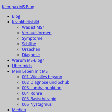
Skip
Klempax MS Blog
to
Blog
content
Infos, Fragen, Antworten für und von MSlern
Krankheitsbild
Was ist MS?
Verlaufsformen
Symptome
Schübe
Ursachen
Diagnose
Warum MS-Blog?
Über mich
Mein Leben mit MS
001_Wie alles begann
002_Diagnose und Schub
003_Lumbalpunktion
004_Röhre
005_Basistherapie
006_Nystagmus
Medien