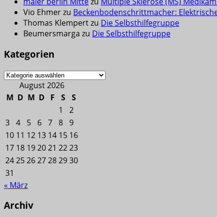
maler berlin Mitte
zu
Multiple Sklerose (MS) Medikam
Vio Ehmer
zu
Beckenbodenschrittmacher: Elektrisch
Thomas Klempert
zu
Die Selbsthilfegruppe
Beumersmarga
zu
Die Selbsthilfegruppe
Kategorien
Kategorien
August 2026
M
D
M
D
F
S
S
1
2
3
4
5
6
7
8
9
10
11
12
13
14
15
16
17
18
19
20
21
22
23
24
25
26
27
28
29
30
31
« März
Archiv