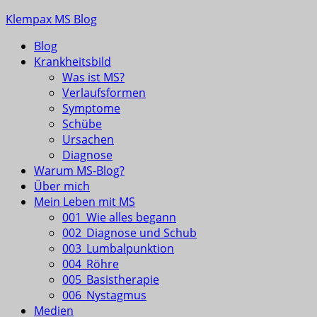
Skip
Klempax MS Blog
to
Blog
content
Infos, Fragen, Antworten für und von MSlern
Krankheitsbild
Was ist MS?
Verlaufsformen
Symptome
Schübe
Ursachen
Diagnose
Warum MS-Blog?
Über mich
Mein Leben mit MS
001_Wie alles begann
002_Diagnose und Schub
003_Lumbalpunktion
004_Röhre
005_Basistherapie
006_Nystagmus
Medien