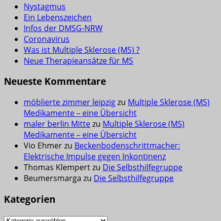
Nystagmus
Ein Lebenszeichen
Infos der DMSG-NRW
Coronavirus
Was ist Multiple Sklerose (MS) ?
Neue Therapieansätze für MS
Neueste Kommentare
möblierte zimmer leipzig
zu
Multiple Sklerose (MS)
Medikamente – eine Übersicht
maler berlin Mitte
zu
Multiple Sklerose (MS)
Medikamente – eine Übersicht
Vio Ehmer
zu
Beckenbodenschrittmacher:
Elektrische Impulse gegen Inkontinenz
Thomas Klempert
zu
Die Selbsthilfegruppe
Beumersmarga
zu
Die Selbsthilfegruppe
Kategorien
Kategorien