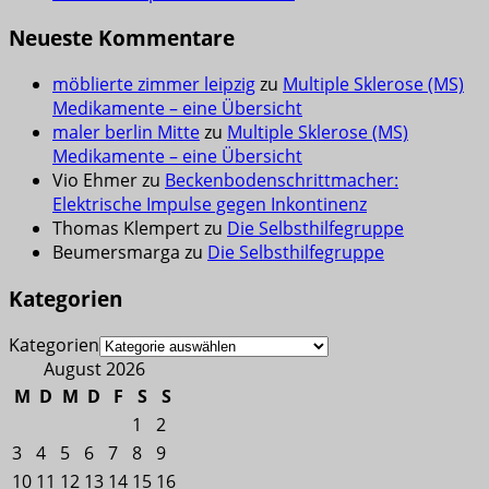
Neueste Kommentare
möblierte zimmer leipzig
zu
Multiple Sklerose (MS)
Medikamente – eine Übersicht
maler berlin Mitte
zu
Multiple Sklerose (MS)
Medikamente – eine Übersicht
Vio Ehmer
zu
Beckenbodenschrittmacher:
Elektrische Impulse gegen Inkontinenz
Thomas Klempert
zu
Die Selbsthilfegruppe
Beumersmarga
zu
Die Selbsthilfegruppe
Kategorien
Kategorien
August 2026
M
D
M
D
F
S
S
1
2
3
4
5
6
7
8
9
10
11
12
13
14
15
16