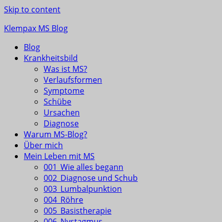
Skip to content
Klempax MS Blog
Blog
Infos, Fragen, Antworten für und von MSlern
Krankheitsbild
Was ist MS?
Verlaufsformen
Symptome
Schübe
Ursachen
Diagnose
Warum MS-Blog?
Über mich
Mein Leben mit MS
001_Wie alles begann
002_Diagnose und Schub
003_Lumbalpunktion
004_Röhre
005_Basistherapie
006_Nystagmus