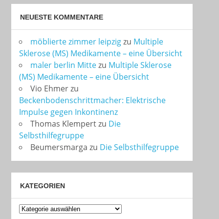
NEUESTE KOMMENTARE
möblierte zimmer leipzig
zu
Multiple
Sklerose (MS) Medikamente – eine Übersicht
maler berlin Mitte
zu
Multiple Sklerose
(MS) Medikamente – eine Übersicht
Vio Ehmer
zu
Beckenbodenschrittmacher: Elektrische
Impulse gegen Inkontinenz
Thomas Klempert
zu
Die
Selbsthilfegruppe
Beumersmarga
zu
Die Selbsthilfegruppe
KATEGORIEN
Kategorien