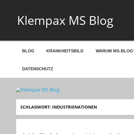
Skip
to
content
Klempax MS Blog
Infos, Fragen, Antworten für und von MSlern
BLOG
KRANKHEITSBILD
WARUM MS-BLOG
DATENSCHUTZ
SCHLAGWORT:
INDUSTRIENATIONEN