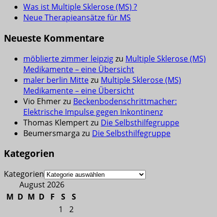
Was ist Multiple Sklerose (MS) ?
Neue Therapieansätze für MS
Neueste Kommentare
möblierte zimmer leipzig
zu
Multiple Sklerose (MS)
Medikamente – eine Übersicht
maler berlin Mitte
zu
Multiple Sklerose (MS)
Medikamente – eine Übersicht
Vio Ehmer
zu
Beckenbodenschrittmacher:
Elektrische Impulse gegen Inkontinenz
Thomas Klempert
zu
Die Selbsthilfegruppe
Beumersmarga
zu
Die Selbsthilfegruppe
Kategorien
Kategorien
August 2026
M
D
M
D
F
S
S
1
2