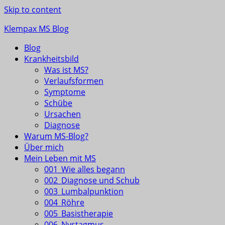
Skip to content
Klempax MS Blog
Blog
Infos, Fragen, Antworten für und von MSlern
Krankheitsbild
Was ist MS?
Verlaufsformen
Symptome
Schübe
Ursachen
Diagnose
Warum MS-Blog?
Über mich
Mein Leben mit MS
001_Wie alles begann
002_Diagnose und Schub
003_Lumbalpunktion
004_Röhre
005_Basistherapie
006_Nystagmus