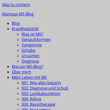
Skip to content
Klempax MS Blog
Blog
Infos, Fragen, Antworten für und von MSlern
Krankheitsbild
Was ist MS?
Verlaufsformen
Symptome
Schübe
Ursachen
Diagnose
Warum MS-Blog?
Über mich
Mein Leben mit MS
001_Wie alles begann
002_Diagnose und Schub
003_Lumbalpunktion
004_Röhre
005_Basistherapie
006_Nystagmus