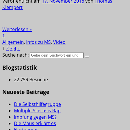
Veröffentlicht am
17. November 2018
von
Thomas
Klempert
Weiterlesen »
1
Allgemein
,
Infos zu MS
,
Video
1
2
3
4
»
Suche nach:
Blogstatistik
22.759 Besuche
Neueste Beiträge
Die Selbsthilfegruppe
Multiple Scerosis Rap
Impfung gegen MS?
Die Maus erklärt es
Nystagmus