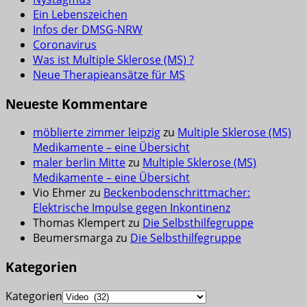
Ein Lebenszeichen
Infos der DMSG-NRW
Coronavirus
Was ist Multiple Sklerose (MS) ?
Neue Therapieansätze für MS
Neueste Kommentare
möblierte zimmer leipzig
zu
Multiple Sklerose (MS)
Medikamente – eine Übersicht
maler berlin Mitte
zu
Multiple Sklerose (MS)
Medikamente – eine Übersicht
Vio Ehmer
zu
Beckenbodenschrittmacher:
Elektrische Impulse gegen Inkontinenz
Thomas Klempert
zu
Die Selbsthilfegruppe
Beumersmarga
zu
Die Selbsthilfegruppe
Kategorien
Kategorien